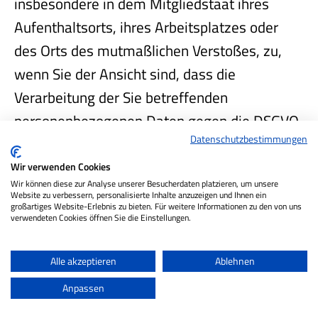
insbesondere in dem Mitgliedstaat ihres
Aufenthaltsorts, ihres Arbeitsplatzes oder
des Orts des mutmaßlichen Verstoßes, zu,
wenn Sie der Ansicht sind, dass die
Verarbeitung der Sie betreffenden
personenbezogenen Daten gegen die DSGVO
Datenschutzbestimmungen
verstößt. Die Aufsichtsbehörde, bei der die
Beschwerde eingereicht wurde, unterrichtet
Wir verwenden Cookies
Wir können diese zur Analyse unserer Besucherdaten platzieren, um unsere
den Beschwerdeführer über den Stand und
Website zu verbessern, personalisierte Inhalte anzuzeigen und Ihnen ein
großartiges Website-Erlebnis zu bieten. Für weitere Informationen zu den von uns
die Ergebnisse der Beschwerde einschließlich
verwendeten Cookies öffnen Sie die Einstellungen.
der Möglichkeit eines gerichtlichen
Rechtsbehelfs nach Art. 78 DSGVO.
Alle akzeptieren
Ablehnen
Anpassen